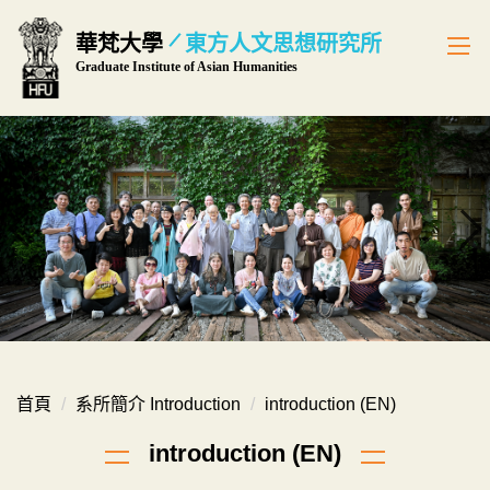
跳
華梵大學
東方人文思想研究所
到
Graduate Institute of Asian Humanities
主
要
內
容
區
首頁
系所簡介 Introduction
introduction (EN)
introduction (EN)