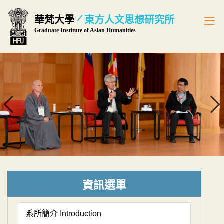
跳
華梵大學
東方人文思想研究所
到
Graduate Institute of Asian Humanities
主
要
內
容
區
資訊選單
系所簡介 Introduction