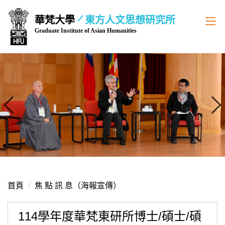
跳
華梵大學
東方人文思想研究所
到
Graduate Institute of Asian Humanities
主
要
內
容
區
首頁
焦 點 訊 息（海報宣傳）
114學年度華梵東研所博士/碩士/碩