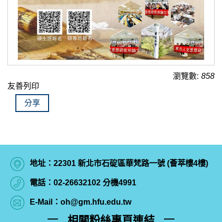
瀏覽數:
858
友善列印
分享
地址：22301 新北市石碇區華梵路一號 (薈萃樓4樓)
電話：02-26632102 分機4991
E-Mail：oh@gm.hfu.edu.tw
相關粉絲專頁連結